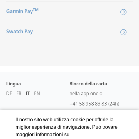
TM
Garmin Pay
Swatch Pay
Lingua
Blocco della carta
DE
FR
IT
EN
nella app one o
+41 58 958 83 83
(24h)
Il nostro sito web utilizza cookie per offrirle la
Scaricare la app
Supporto
miglior esperienza di navigazione. Può trovare
App Store (iOS)
FAQ
maggiori informazioni su