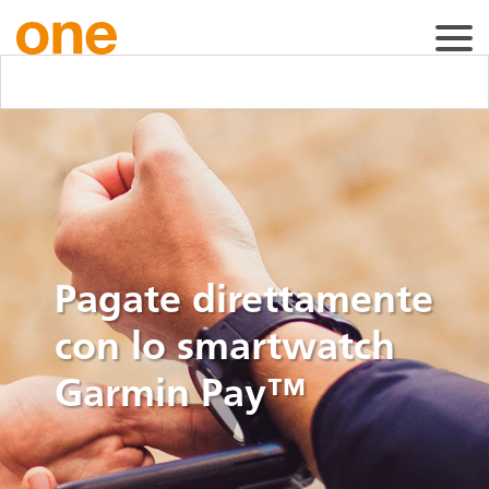
Pagate direttamente
con lo smartwatch
Garmin Pay™