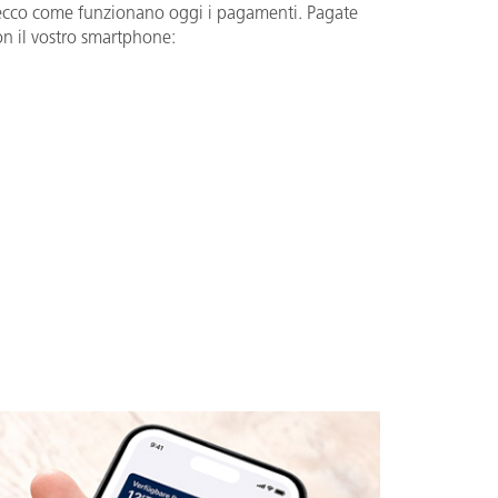
 ecco come funzionano oggi i pagamenti. Pagate
on il vostro smartphone: