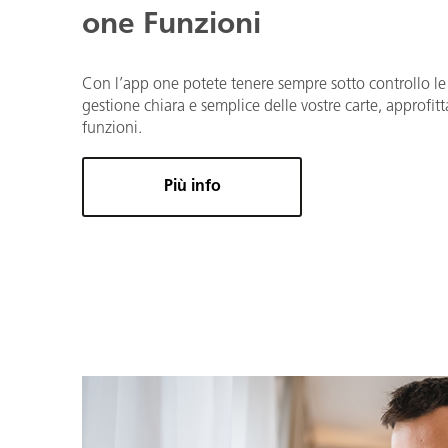
one Funzioni
Con l’app one potete tenere sempre sotto controllo le 
gestione chiara e semplice delle vostre carte, approfitt
funzioni.
Più info