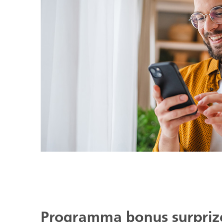
Programma bonus surpriz