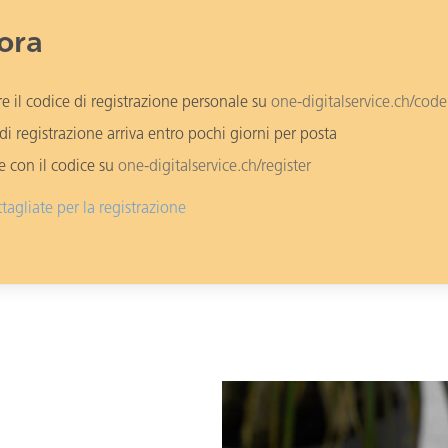
 ora
e il codice di registrazione personale su
one-digitalservice.ch/code
 di registrazione arriva entro pochi giorni per posta
e con il codice su
one-digitalservice.ch/register
ttagliate per la registrazione