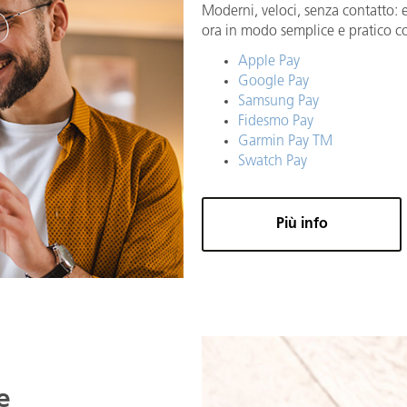
Moderni, veloci, senza contatto:
ora in modo semplice e pratico c
Apple Pay
Google Pay
Samsung Pay
Fidesmo Pay
Garmin Pay TM
Swatch Pay
Più info
e