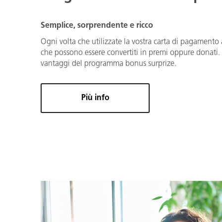
Semplice, sorprendente e ricco
Ogni volta che utilizzate la vostra carta di pagamento a
che possono essere convertiti in premi oppure donati. 
vantaggi del programma bonus surprize.
Più info